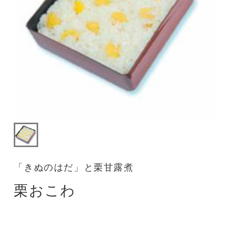
「きぬのはだ」と栗甘露煮
栗おこわ