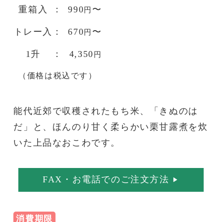
重箱入
：
990
〜
円
トレー入
：
670
〜
円
1升
：
4,350
円
（価格は税込です）
能代近郊で収穫されたもち米、「きぬのは
だ」と、ほんのり甘く柔らかい栗甘露煮を炊
いた上品なおこわです。
FAX・お電話でのご注文方法
▶︎
消費期限