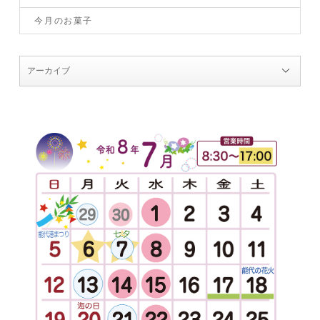
今月のお菓子