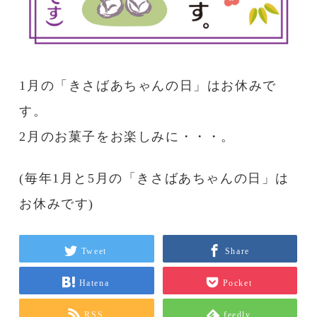
1月の「きさばあちゃんの日」はお休みで
す。
2月のお菓子をお楽しみに・・・。
(毎年1月と5月の「きさばあちゃんの日」は
お休みです)
Tweet
Share
Hatena
Pocket
RSS
feedly