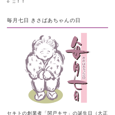
oﾟ;;！！
毎月七日 きさばあちゃんの日
セキトの創業者「関戸キサ」の誕生日（大正