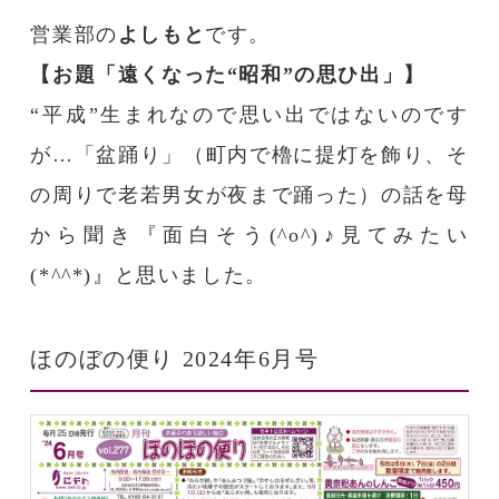
営業部の
よしもと
です。
【お題「遠くなった“昭和”の思ひ出」】
“平成”生まれなので思い出ではないのです
が…「盆踊り」（町内で櫓に提灯を飾り、そ
の周りで老若男女が夜まで踊った）の話を母
から聞き『面白そう(^o^)♪見てみたい
(*^^*)』と思いました。
ほのぼの便り 2024年6月号